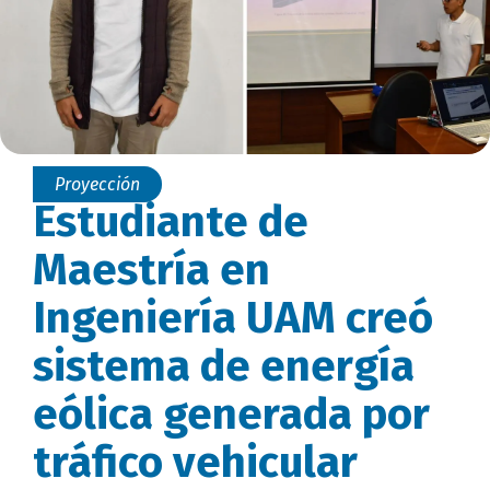
Proyección
Estudiante de
Maestría en
Ingeniería UAM creó
sistema de energía
eólica generada por
tráfico vehicular