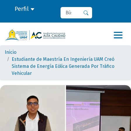
Perfil
Buscar
Buscar
Inicio
Estudiante de Maestría En Ingeniería UAM Creó
Sistema de Energía Eólica Generada Por Tráfico
Vehicular