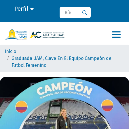
Perfil
Buscar
Buscar
Inicio
Graduada UAM, Clave En El Equipo Campeón de
Futbol Femenino