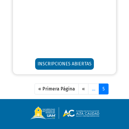
INSCRIPCIONES ABIERTAS
Paginación
« Primera Página
Primera
‹‹
Página
…
5
página
anterior