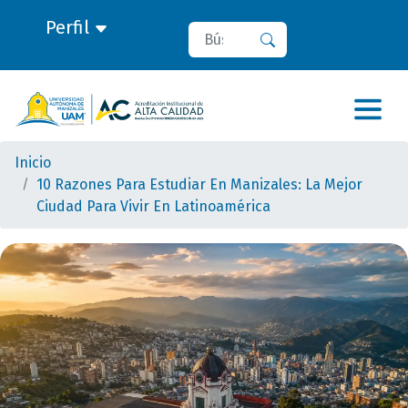
Perfil
Buscar
Buscar
Inicio
10 Razones Para Estudiar En Manizales: La Mejor
Ciudad Para Vivir En Latinoamérica