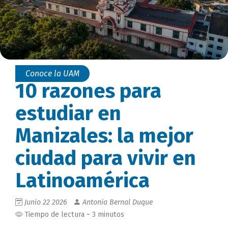
Conoce la UAM
10 razones para
estudiar en
Manizales: la mejor
ciudad para vivir en
Latinoamérica
Junio 22 2026
Antonia Bernal Duque
Tiempo de lectura ~ 3 minutos