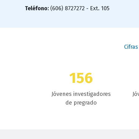
Teléfono:
(606) 8727272 - Ext. 105
Cifra
itulo
bloque
156
itulo
Jóvenes investigadores
Jó
de pregrado