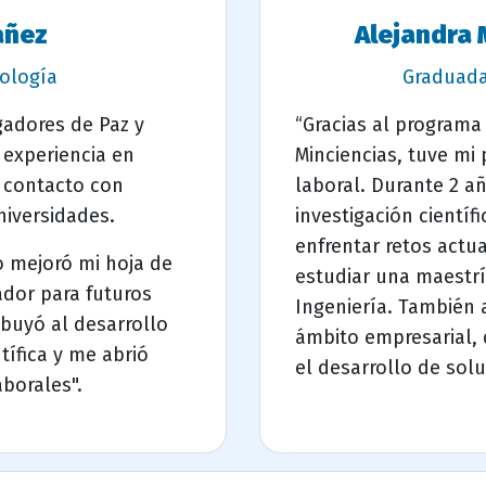
añez
Alejandra 
ología
Graduada
gadores de Paz y
“Gracias al programa
 experiencia en
Minciencias, tuve mi
e contacto con
laboral. Durante 2 a
universidades.
investigación científ
enfrentar retos actu
o mejoró mi hoja de
estudiar una maestr
ador para futuros
Ingeniería. También 
buyó al desarrollo
ámbito empresarial,
tífica y me abrió
el desarrollo de sol
aborales".