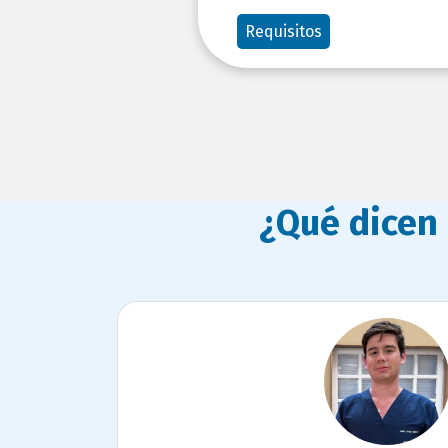
Requisitos
¿Qué dicen
titulo
bloque
titulo