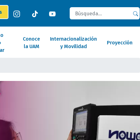
Buscar
es
lo
Conoce
Internacionalización
o
Proyección
la UAM
y Movilidad
ar