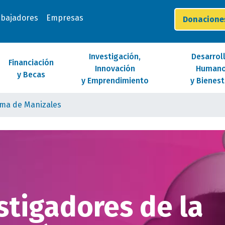
abajadores
Empresas
Donacion
Investigación,
Desarrol
Financiación
Innovación
Human
y Becas
y Emprendimiento
y Bienest
oma de Manizales
stigadores de la