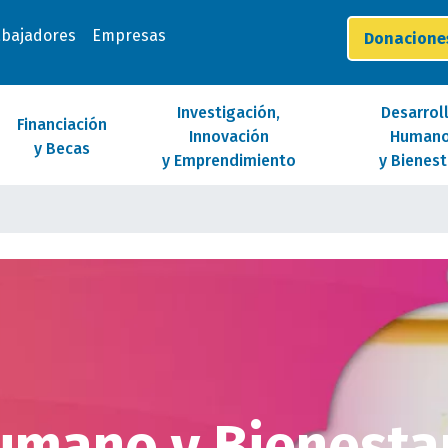
abajadores
Empresas
Donacion
Investigación,
Desarrol
Financiación
Innovación
Human
y Becas
y Emprendimiento
y Bienest
umano y Bienesta