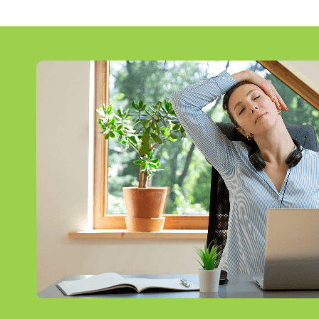
bloque
texto-
imagen_imagen