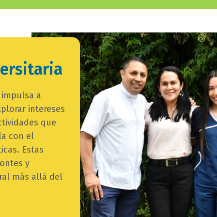
bloque
texto-
imagen_imagen
ersitaria
a impulsa a
plorar intereses
ctividades que
la con el
icas. Estas
zontes y
al más allá del