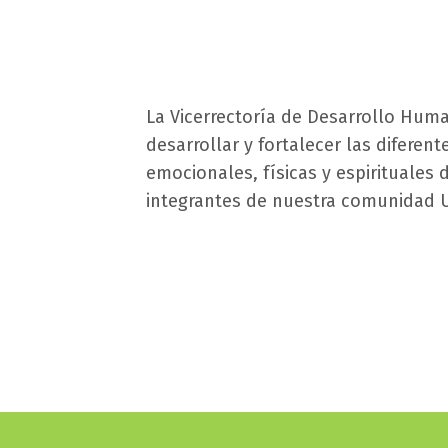
campo
La Vicerrectoría de Desarrollo Hum
texto
desarrollar y fortalecer las diferen
bloque
emocionales, físicas y espirituales
texto
integrantes de nuestra comunidad 