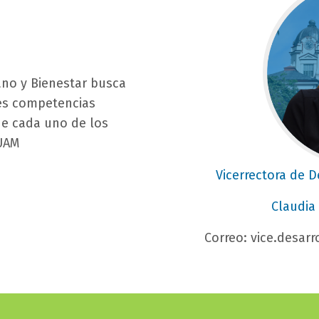
texto-
imagen_imagen
ano y Bienestar busca
tes competencias
 de cada uno de los
UAM
titulo
Vicerrectora de 
bloque
subtitulo
Claudia
texto
bloque
campo
Correo: vice.desa
texto
texto
bloque
texto