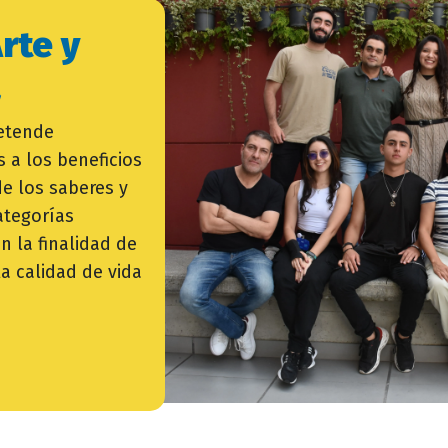
rte y
a
retende
 a los beneficios
de los saberes y
ategorías
n la finalidad de
a calidad de vida