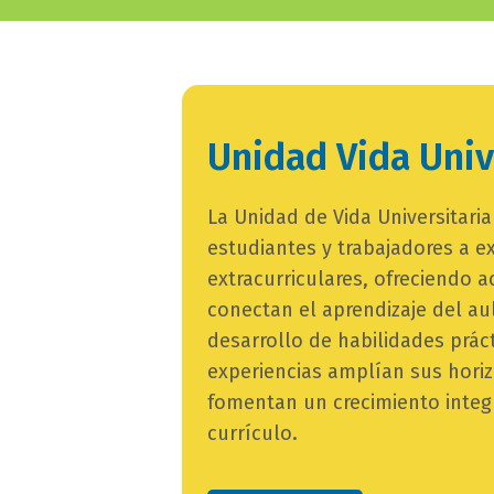
subtitulo
Unidad Vida Univ
bloque
texto
campo
La Unidad de Vida Universitari
texto
estudiantes y trabajadores a ex
bloque
extracurriculares, ofreciendo a
texto
conectan el aprendizaje del au
desarrollo de habilidades práct
experiencias amplían sus hori
fomentan un crecimiento integr
currículo.