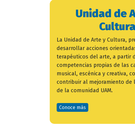
Unidad de A
Cultur
campo
La Unidad de Arte y Cultura, p
texto
desarrollar acciones orientadas
bloque
terapéuticos del arte, a partir 
texto
competencias propias de las c
musical, escénica y creativa, co
contribuir al mejoramiento de l
de la comunidad UAM.
Conoce más