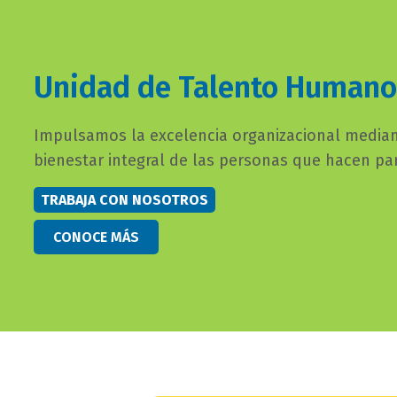
subtitulo
Unidad de Talento Humano
bloque
texto
campo
Impulsamos la excelencia organizacional mediant
texto
bienestar integral de las personas que hacen pa
bloque
texto
TRABAJA CON NOSOTROS
button
CONOCE MÁS
bloque
texto