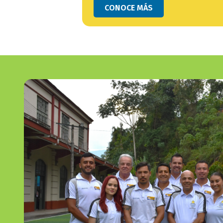
button
CONOCE MÁS
bloque
texto
bloque
texto-
imagen_imagen