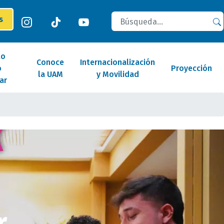
Buscar
es
lo
Conoce
Internacionalización
o
Proyección
la UAM
y Movilidad
ar
r