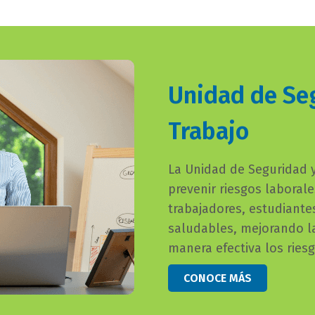
subtitulo
Unidad de Seg
bloque
texto
Trabajo
campo
La Unidad de Seguridad y
texto
prevenir riesgos laboral
bloque
trabajadores, estudiante
texto
saludables, mejorando la
manera efectiva los ries
button
CONOCE MÁS
bloque
texto