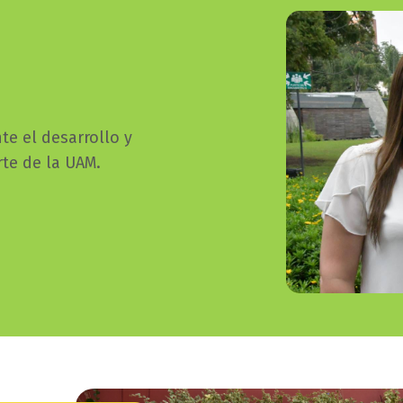
bloque
texto-
imagen_imagen
e el desarrollo y
rte de la UAM.