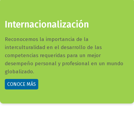
titulo
Internacionalización
bloque
campo
Reconocemos la importancia de la
texto
texto
interculturalidad en el desarrollo de las
bloque
competencias requeridas para un mejor
texto
desempeño personal y profesional en un mundo
globalizado.
button
CONOCE MÁS
bloque
texto