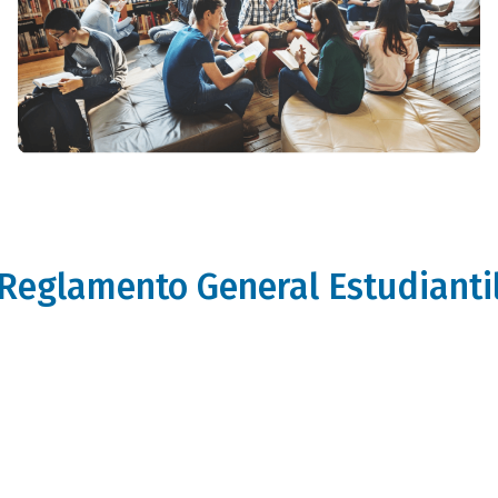
itulo
Reglamento General Estudianti
bloque
itulo