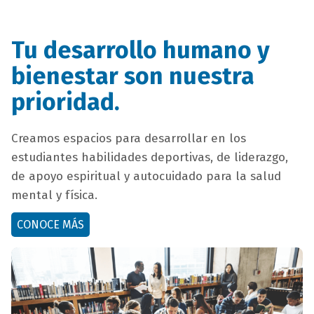
Tu desarrollo humano y
titulo
bienestar son nuestra
bloque
prioridad.
titulo
campo
Creamos espacios para desarrollar en los
texto
estudiantes habilidades deportivas, de liderazgo,
bloque
de apoyo espiritual y autocuidado para la salud
texto
mental y física.
button
CONOCE MÁS
bloque
bloque
texto
texto-
imagen_imagen