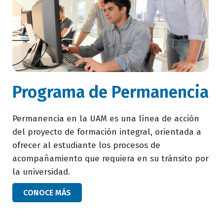
subtitulo
Programa de Permanencia
bloque
texto
campo
Permanencia en la UAM es una línea de acción
texto
del proyecto de formación integral, orientada a
bloque
ofrecer al estudiante los procesos de
texto
acompañamiento que requiera en su tránsito por
la universidad.
button
CONOCE MÁS
bloque
texto