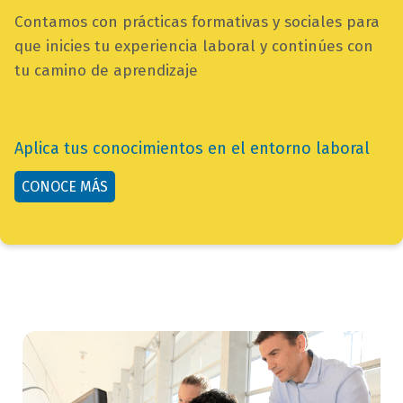
bloque
campo
Contamos con prácticas formativas y sociales para
texto
texto
que inicies tu experiencia laboral y continúes con
bloque
tu camino de aprendizaje
texto
Aplica tus conocimientos en el entorno laboral
button
CONOCE MÁS
bloque
texto
bloque
texto-
imagen_imagen