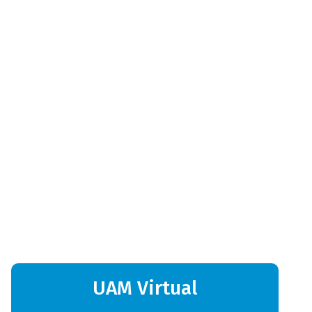
Primer Encuentro Regional del Cuidado, un espacio que
posicionó el cuidado como un asunto de derechos, inclusión y
corresponsabilidad...
Proyección |
06 Ago
Visita nuestro blog y entérate de las más recientes
novedades
Ver artículos
subtitulo
UAM Virtual
bloque