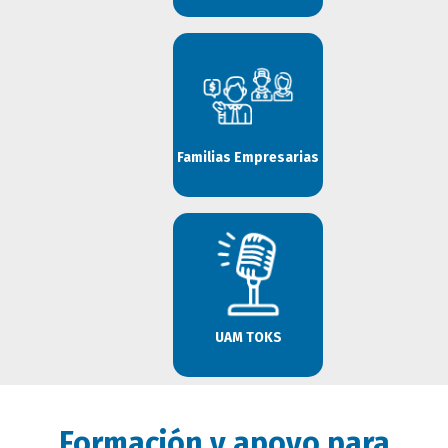
Familias Empresarias
UAM TOKS
Formación y apoyo para
itulo