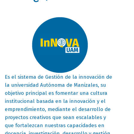
bloque
bloque
texto-
titulo
imagen_imagen
campo
Es el sistema de Gestión de la innovación de
texto
la universidad Autónoma de Manizales, su
bloque
objetivo principal es fomentar una cultura
texto
institucional basada en la innovación y el
emprendimiento, mediante el desarrollo de
proyectos creativos que sean escalables y
que fortalezcan nuestras capacidades en
docencia, investigación, desarrollo y gestión