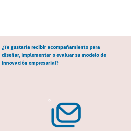
campo
¿Te gustaría recibir acompañamiento para
texto
diseñar, implementar o evaluar su modelo de
bloque
innovación empresarial?
texto