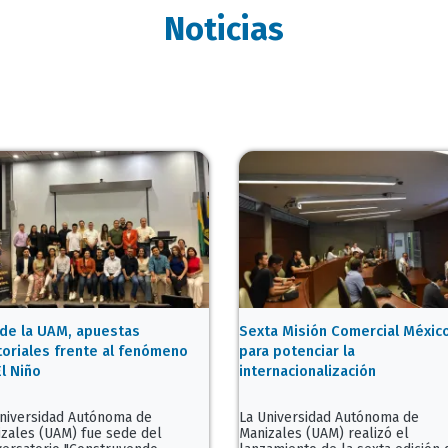
Noticias
de la UAM, apuestas
Sexta Misión Comercial Méxic
toriales frente al fenómeno
para potenciar la
l Niño
internacionalización
niversidad Autónoma de
La Universidad Autónoma de
zales (UAM) fue sede del
Manizales (UAM) realizó el