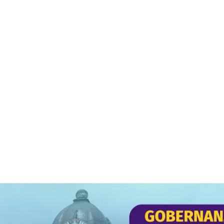
que contribuye a la formac
pensamiento crítico e innovad
16
93.2%
an
Programas
Retención
académicos
estudiantil,
acreditados en
superior al
alta calidad.
promedio
nacional.
Comienza tu proyecto profesional