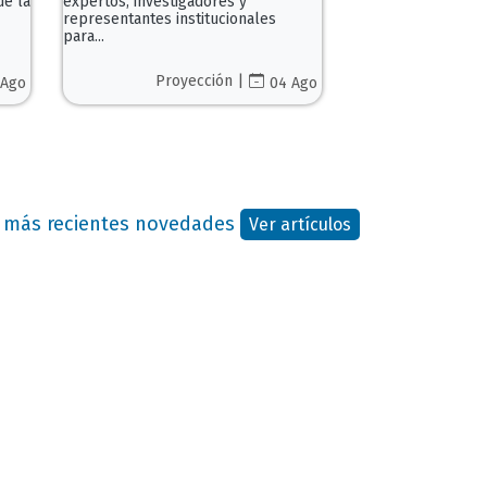
de la
expertos, investigadores y
representantes institucionales
para...
Proyección |
 Ago
04 Ago
as más recientes novedades
Ver artículos
cadora, dinamizadora del conocimiento,
ia pacífica y el desarrollo regional sostenible,