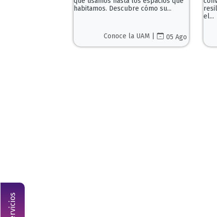
que usamos hasta los espacios que
conv
habitamos. Descubre cómo su...
resi
el...
Conoce la UAM |
05 Ago
Descubre por qué 
Servicios