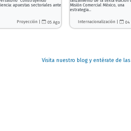
ersatorio "Construyendo
lanzamiento de la sexta edición 
liencia: apuestas sectoriales ante
Misión Comercial México, una
estrategia...
Proyección |
Internacionalización |
05 Ago
04
Visita nuestro blog y entérate de l
somos
Somos una comunidad edu
comprometida con la convivenc