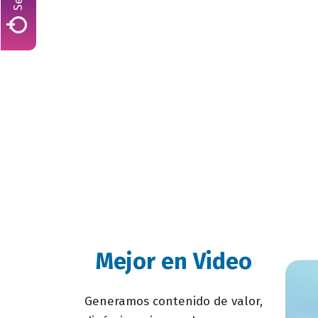
1.626
366
Asesorías a
Docentes cuent
emprendedores
con formación
desde 2018.
posgradual.
Mejor en Video
Generamos contenido de valor,