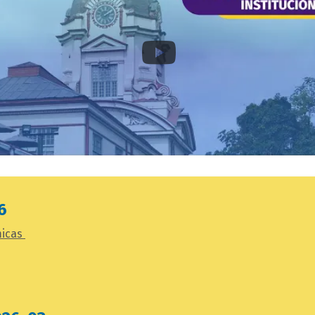
6
micas