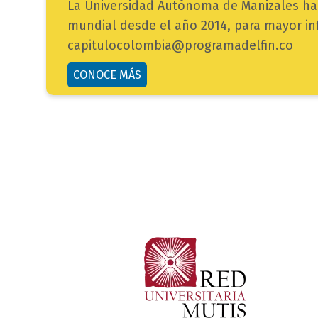
La Universidad Autónoma de Manizales hace
mundial desde el año 2014, para mayor i
capitulocolombia@programadelfin.co
button
CONOCE MÁS
bloque
texto
titulo
bloque
titulo
titulo
bloque
titulo