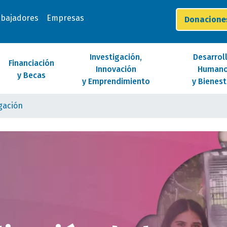
abajadores
Empresas
Donacion
Investigación,
Desarrol
Financiación
Innovación
Human
y Becas
y Emprendimiento
y Bienest
igación