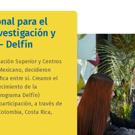
nal para el
vestigación y
- Delfín
ación Superior y Centros
 Mexicano, decidieron
fica entre sí. Crearon el
ecimiento de la
Programa Delfín)
articipación, a través de
Colombia, Costa Rica,