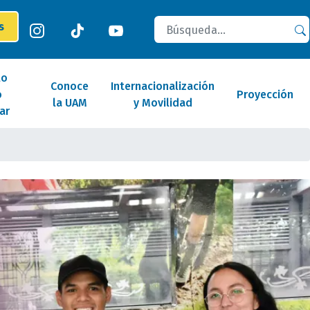
Buscar
es
lo
Conoce
Internacionalización
o
Proyección
la UAM
y Movilidad
ar