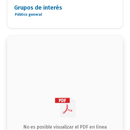
Documentos
Grupos de interés
Público general
Grupo
de
interés
documento
No es posible visualizar el PDF en línea