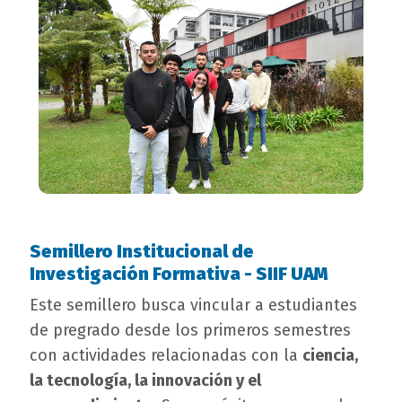
Semillero Institucional de
campo
Investigación Formativa - SIIF UAM
texto
bloque
Este semillero busca vincular a estudiantes
texto
de pregrado desde los primeros semestres
con actividades relacionadas con la
ciencia,
la tecnología, la innovación y el