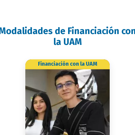
Modalidades de Financiación co
titulo
la UAM
bloque
Financiación con la UAM
Financiación con la UAM
titulo
Aquí podrás obtener el
servicio de financiación
hasta el 50% de tu
matrícula.