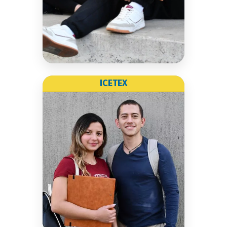
Conoce más
ICETEX
ICETEX
Es una entidad del estado
que promueve el crédito
educativo y tiene como
finalidad apoyar a los
estudiantes de altas
calidades académicas en su
formación en educación
superior.