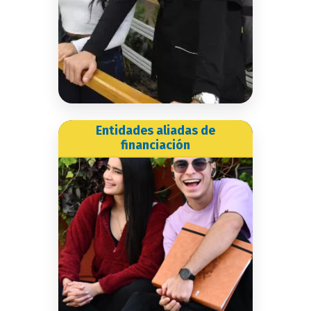
Conoce más
Entidades aliadas de
Entidades aliadas de
financiación
financiación
En la UAM tenemos
diferentes entidades aliadas
que te pueden ayudar a
financiar tus sueños de
estudiar en nuestra
universidad.