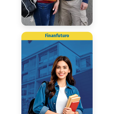
Conoce más
Finanfuturo
Finanfuturo
Gracias a nuestra alianza
con Finanfuturo, puedes
acceder a financiación para
tu pregrado o posgrado con
plazos flexibles entre 7 y 18
meses. Con más de 39 años
de experiencia, esta entidad
te ayudará a alcanzar tus
metas educativas.