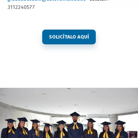
3112240577
button
SOLICÍTALO AQUÍ
bloque
texto