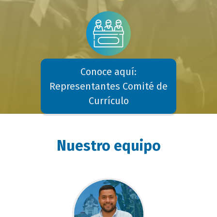
Conoce aquí:
Representantes Comité de
Currículo
Nuestro equipo
tulo
loque
tulo