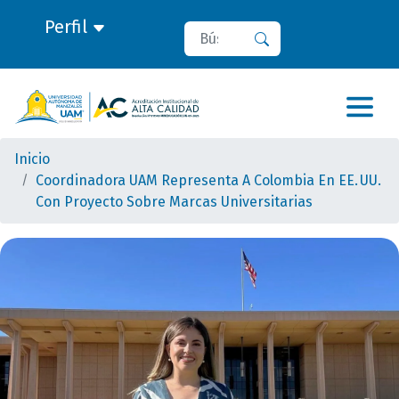
Perfil
Buscar
Buscar
Inicio
Coordinadora UAM Representa A Colombia En EE. UU.
Con Proyecto Sobre Marcas Universitarias