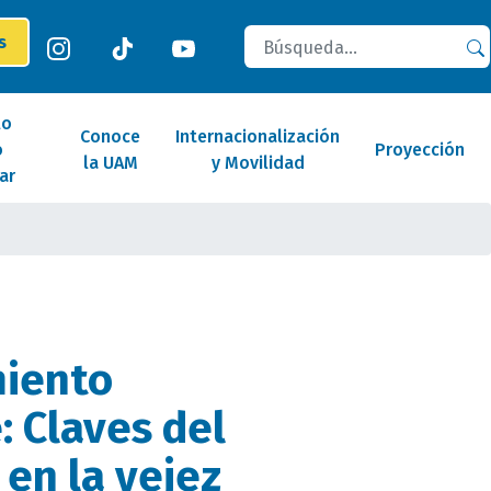
Buscar
es
lo
Conoce
Internacionalización
o
Proyección
la UAM
y Movilidad
ar
miento
: Claves del
 en la vejez