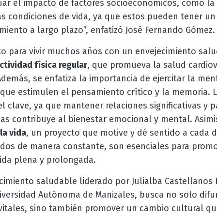
ar el impacto de factores socioeconómicos, como la 
as condiciones de vida, ya que estos pueden tener un e
miento a largo plazo”, enfatizó José Fernando Gómez.
eto para vivir muchos años con un envejecimiento salu
ctividad física regular
, que promueva la salud cardiova
Además, se enfatiza la importancia de ejercitar la me
 que estimulen el pensamiento crítico y la memoria. L
 clave, ya que mantener relaciones significativas y pa
ias contribuye al bienestar emocional y mental. Asi
la vida
, un proyecto que motive y dé sentido a cada d
dos de manera constante, son esenciales para promo
vida plena y prolongada.
imiento saludable liderado por Julialba Castellanos 
niversidad Autónoma de Manizales, busca no solo difu
vitales, sino también promover un cambio cultural q