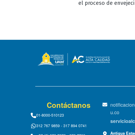
el proceso de envejec
Contáctanos
notificaci
u.co
01-8000-510123
servicioa
312 767 9859 - 317 894 0741
Antigua Estac