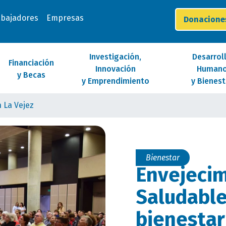
abajadores
Empresas
Donacion
Investigación,
Desarrol
Financiación
Innovación
Human
y Becas
y Emprendimiento
y Bienest
 La Vejez
Bienestar
Envejeci
Saludable
bienestar