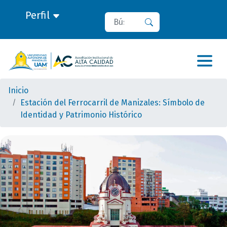
Perfil
Buscar
Buscar
Inicio
Estación del Ferrocarril de Manizales: Símbolo de
Identidad y Patrimonio Histórico