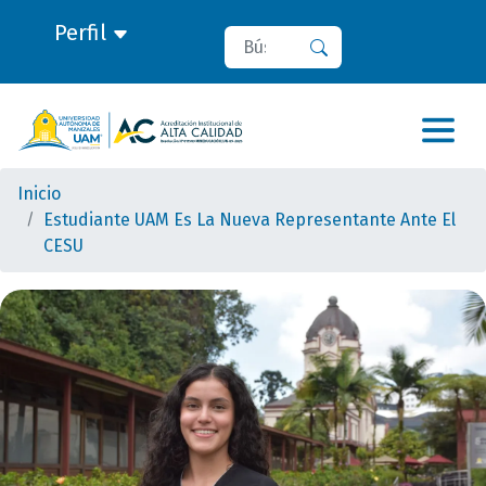
Perfil
Buscar
Buscar
Inicio
Estudiante UAM Es La Nueva Representante Ante El
CESU