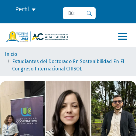
Perfil
Buscar
Buscar
Inicio
Estudiantes del Doctorado En Sostenibilidad En El
Congreso Internacional CIIISOL