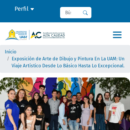
Perfil
Buscar
Buscar
Inicio
Exposición de Arte de Dibujo y Pintura En La UAM: Un
Viaje Artístico Desde Lo Básico Hasta Lo Excepcional.