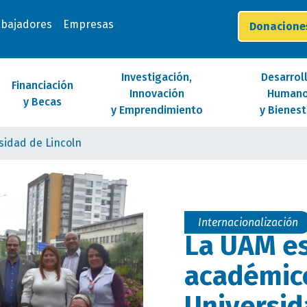
abajadores
Empresas
Donacion
Investigación,
Desarrol
Financiación
Innovación
Human
y Becas
y Emprendimiento
y Bienest
sidad de Lincoln
Internacionalización
La UAM es
académico
Universid