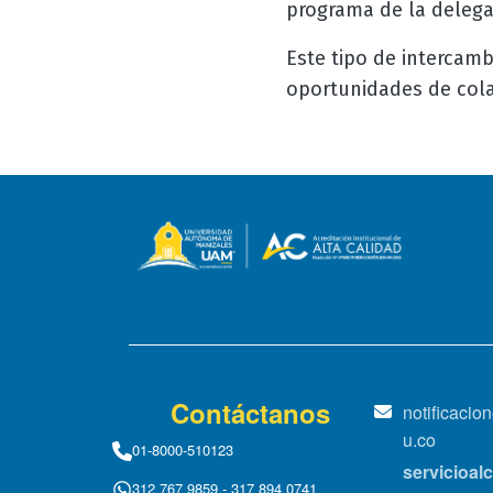
programa de la delegac
Este tipo de intercamb
oportunidades de cola
Contáctanos
notificaci
u.co
01-8000-510123
servicioa
312 767 9859 - 317 894 0741