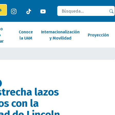
Buscar
es
lo
Conoce
Internacionalización
o
Proyección
la UAM
y Movilidad
ar
trecha lazos
s con la
ad de Lincoln