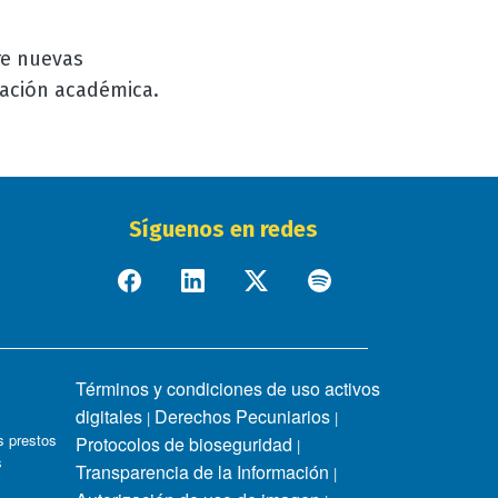
re nuevas
mación académica.
Síguenos en redes
Términos y condiciones de uso activos
digitales
Derechos Pecuniarios
|
|
 prestos
Protocolos de bioseguridad
|
s
Transparencia de la Información
|