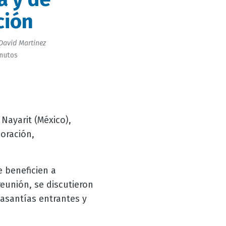
ción
David Martinez
inutos
Nayarit (México),
oración,
e beneficien a
eunión, se discutieron
pasantías entrantes y