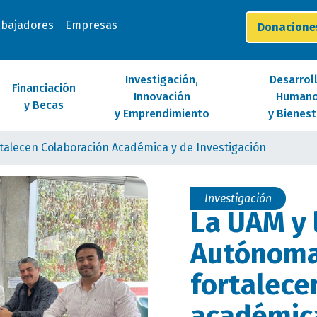
abajadores
Empresas
Donacion
Investigación,
Desarrol
Financiación
Innovación
Human
y Becas
y Emprendimiento
y Bienest
talecen Colaboración Académica y de Investigación
Investigación
La UAM y 
Autónoma
fortalece
académic