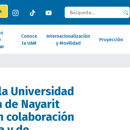
Buscar
es
lo
Conoce
Internacionalización
o
Proyección
la UAM
y Movilidad
ar
la Universidad
 de Nayarit
n colaboración
a y de