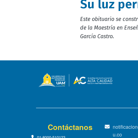
Su luz pe
Este obituario se const
de la Maestría en Enseñ
García Castro.
Contáctanos
notificaci
u.co
01-8000-510123