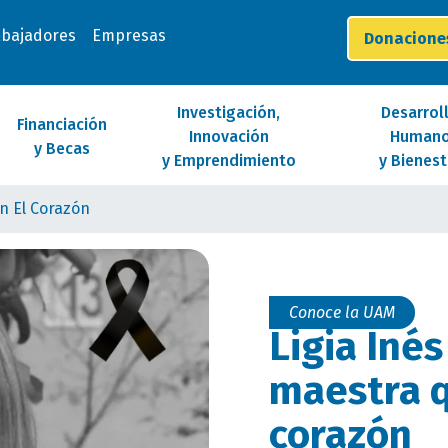
abajadores
Empresas
Donacion
Investigación,
Desarrol
Financiación
Innovación
Human
y Becas
y Emprendimiento
y Bienest
n El Corazón
Conoce la UAM
Ligia Inés
maestra q
corazón