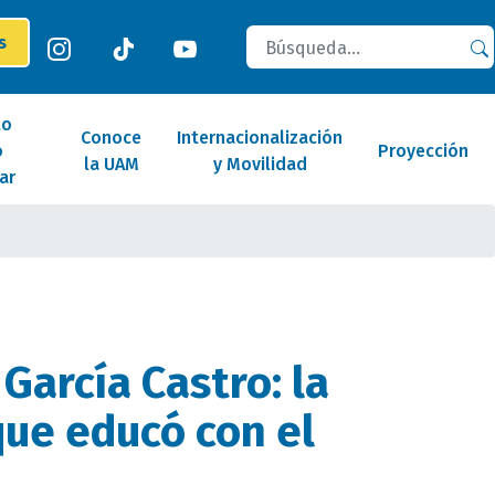
Buscar
es
lo
Conoce
Internacionalización
o
Proyección
la UAM
y Movilidad
ar
 García Castro: la
ue educó con el