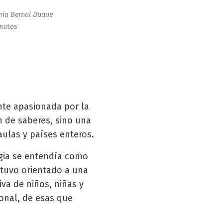
ia Bernal Duque
inutos
nte apasionada por la
n de saberes, sino una
aulas y países enteros.
igia se entendía como
stuvo orientado a una
va de niños, niñas y
onal, de esas que