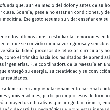
ofunda que, aun en medio del dolor y antes de su hos
r clase. Sonreía, pese a no estar en condiciones, y de
u medicina. Ese gesto resume su vida: enseñar era su 
edicó los últimos años a estudiar las emociones en l
n el que se convirtió en una voz rigurosa y sensible.
ersitaria, lideró procesos de reflexión curricular y 
, como el tránsito hacia los resultados de aprendizaj
as ingenierías. Fue coordinadora de la Maestría en E
que entregó su energía, su creatividad y su convicció
ar realidades.
 académica con amplio relacionamiento nacional e int
ones y universidades, participó en procesos de formac
ó a proyectos educativos que integraban ciencia, emo
 diseño de cartillas pedagógicas y propuestas innovad