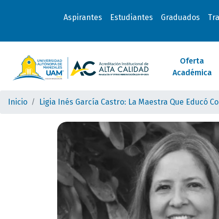
Aspirantes
Estudiantes
Graduados
Tr
Oferta
Académica
Inicio
Ligia Inés García Castro: La Maestra Que Educó Co