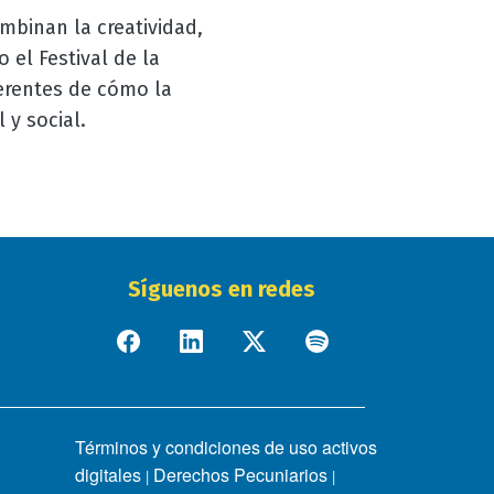
binan la creatividad,
 el Festival de la
ferentes de cómo la
 y social.
Síguenos en redes
Términos y condiciones de uso activos
digitales
Derechos Pecuniarios
|
|