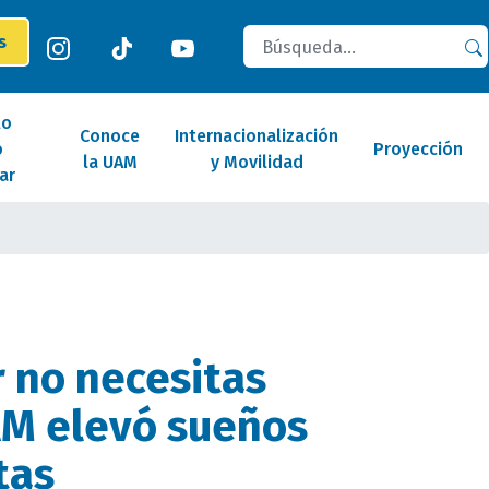
Buscar
es
lo
Conoce
Internacionalización
o
Proyección
la UAM
y Movilidad
ar
r no necesitas
AM elevó sueños
tas