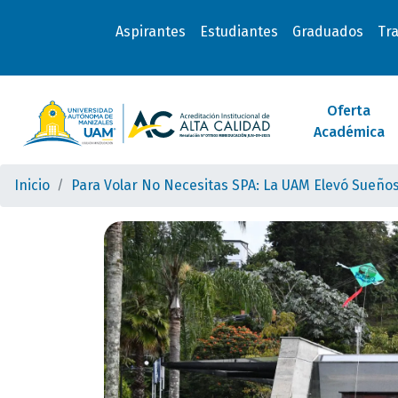
Aspirantes
Estudiantes
Graduados
Tr
Oferta
Académica
Inicio
Para Volar No Necesitas SPA: La UAM Elevó Sueñ