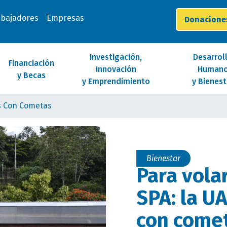
abajadores
Empresas
Donacion
Investigación,
Desarrol
Financiación
Innovación
Human
y Becas
y Emprendimiento
y Bienest
os Con Cometas
Bienestar
Para vola
SPA: la U
con come