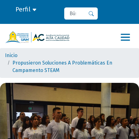
Perfil
Buscar
Buscar
Inicio
Propusieron Soluciones A Problemáticas En
Campamento STEAM