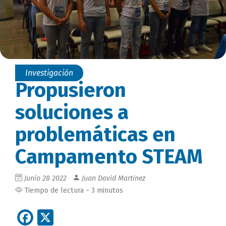
Investigación
Propusieron
soluciones a
problemáticas en
Campamento STEAM
Junio 28 2022
Juan David Martinez
Tiempo de lectura ~ 3 minutos
Facebook
X