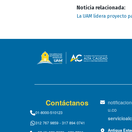
Noticia relacionada:
La UAM lidera proyecto pa
Contáctanos
notificaci
u.co
01-8000-510123
servicioa
312 767 9859 - 317 894 0741
Antigua Estac