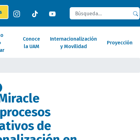
Buscar
es
lo
Conoce
Internacionalización
o
Proyección
la UAM
y Movilidad
ar
Miracle
 procesos
ativos de
onalización en