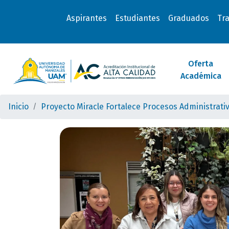
Aspirantes
Estudiantes
Graduados
Tr
Oferta
Académica
Inicio
Proyecto Miracle Fortalece Procesos Administrativ