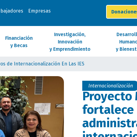
abajadores
Empresas
Donacion
Investigación,
Desarrol
Financiación
Innovación
Human
y Becas
y Emprendimiento
y Bienest
os de Internacionalización En Las IES
Internacionalización
Proyecto 
fortalece
administr
internaci