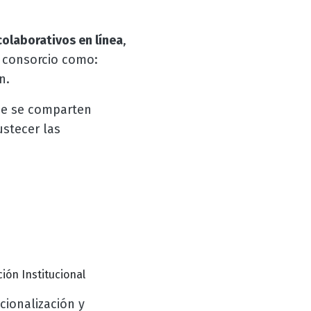
colaborativos en línea
,
l consorcio como:
ón.
nde se comparten
ustecer las
ión Institucional
cionalización y