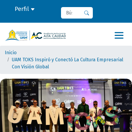
Perfil
Buscar
Buscar
Inicio
UAM TOKS Inspiró y Conectó La Cultura Empresarial
Con Visión Global