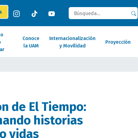
Buscar
es
lo
Conoce
Internacionalización
o
Proyección
la UAM
y Movilidad
ar
ón de El Tiempo:
ando historias
o vidas