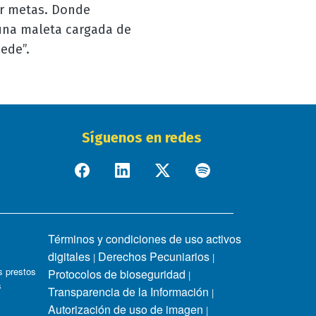
ar metas. Donde
 una maleta cargada de
ede”.
Síguenos en redes
Términos y condiciones de uso activos
digitales
Derechos Pecuniarios
|
|
 prestos
Protocolos de bioseguridad
|
s
Transparencia de la Información
|
Autorización de uso de imagen
|