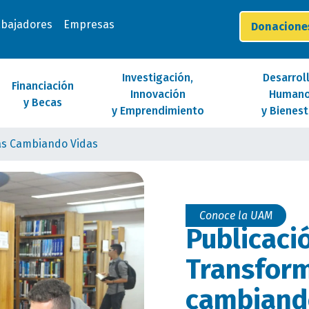
abajadores
Empresas
Donacion
Investigación,
Desarrol
Financiación
Innovación
Human
y Becas
y Emprendimiento
y Bienest
ias Cambiando Vidas
Conoce la UAM
Publicaci
Transform
cambiand