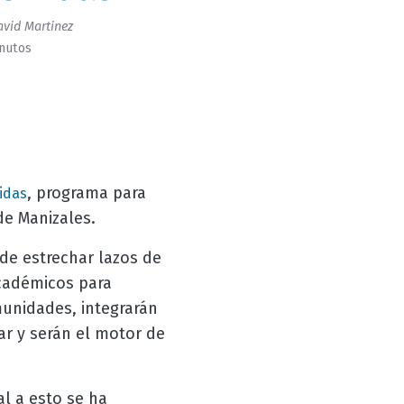
vid Martinez
inutos
, programa para
idas
de Manizales.
 de estrechar lazos de
académicos para
unidades, integrarán
ar y serán el motor de
al a esto se ha