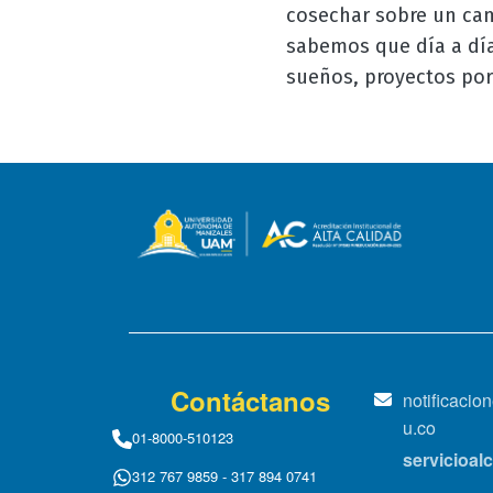
cosechar sobre un cam
sabemos que día a día
sueños, proyectos por
Contáctanos
notificaci
u.co
01-8000-510123
servicioa
312 767 9859 - 317 894 0741