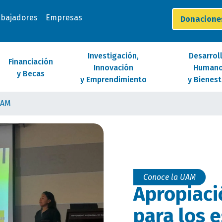
abajadores
Empresas
Donacion
Investigación,
Desarrol
Financiación
Innovación
Human
y Becas
y Emprendimiento
y Bienest
UAM
Conoce la UAM
Apropiaci
para los 