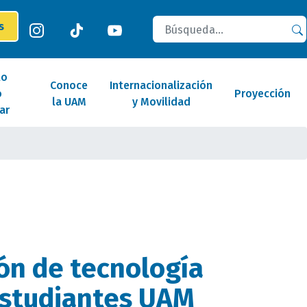
Buscar
es
lo
Conoce
Internacionalización
o
Proyección
la UAM
y Movilidad
ar
ón de tecnología
estudiantes UAM