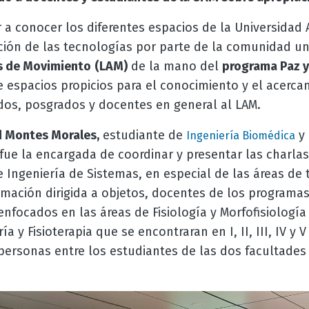
 a conocer los diferentes espacios de la Universida
ción de las tecnologías por parte de la comunidad univ
is de Movimiento
(LAM)
de la mano del
programa Paz y
 espacios propicios para el conocimiento y el acerca
dos, posgrados y docentes en general al LAM.
d Montes Morales,
estudiante de
y 
Ingeniería Biomédica
 fue la encargada de coordinar y presentar las charla
 Ingeniería de Sistemas, en especial de las áreas de 
ación dirigida a objetos, docentes de los programas 
enfocados en las áreas de Fisiología y Morfofisiología
ía y Fisioterapia que se encontraran en I, II, III, IV y
personas entre los estudiantes de las dos facultades