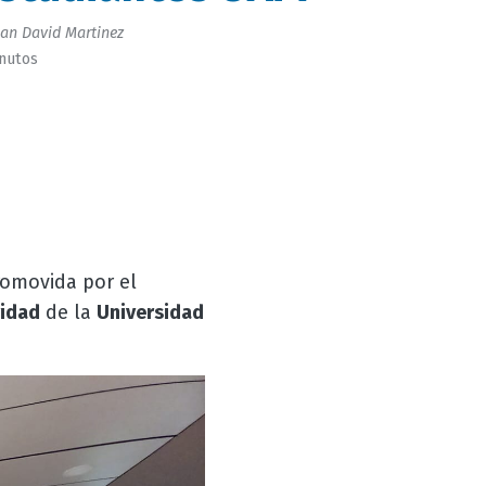
an David Martinez
inutos
romovida por el
vidad
de la
Universidad