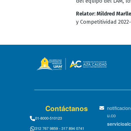
del equipo del LAM, lo
Relator:
Mildred Marll
y Competitividad 2022-
Contáctanos
notificaci
u.co
01-8000-510123
servicioa
312 767 9859 - 317 894 0741