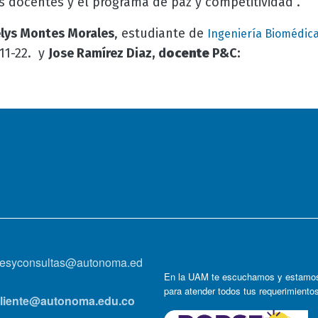
s docentes y el programa de paz y competitividad”.
elys Montes Morales
, estudiante de
Ingeniería Biomédic
11-22. y
Jose Ramírez Diaz,
d
ocente
P&C:
onesyconsultas@autonoma.ed
En la UAM te escuchamos y estamos
para atender todos tus requerimiento
lcliente@autonoma.edu.co