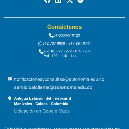
Contáctanos
01-8000-510123
312 767 9859 - 317 894 0741
+57 (6) 872 7272 - 872 7709
Ext: 102 - 110 - 144
notificacionesyconsultas@autonoma.edu.co
servicioalcliente@autonoma.edu.co
Antigua Estación del Ferrocarril
Manizales - Caldas - Colombia
Ubicación en Google Maps
En la UAM te escuchamos y estamos prestos para atender todos tus