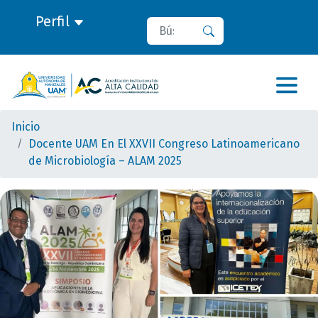
Perfil
Buscar
Buscar
Inicio
Docente UAM En El XXVII Congreso Latinoamericano
de Microbiología – ALAM 2025