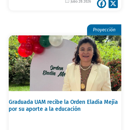
Face
X
Julio 28 2026
Proyección
Graduada UAM recibe la Orden Eladia Mejía
por su aporte a la educación