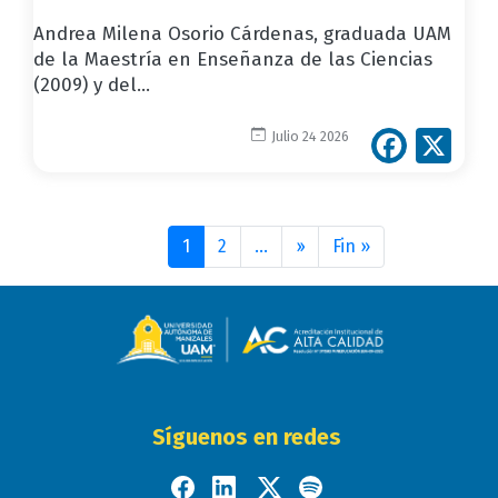
Andrea Milena Osorio Cárdenas, graduada UAM
de la Maestría en Enseñanza de las Ciencias
(2009) y del...
Face
X
Julio 24 2026
Paginación
1
2
…
››
Siguiente
Fin »
Última
página
página
Síguenos en redes