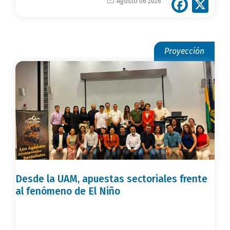
Face
X
Agosto 06 2026
Proyección
Desde la UAM, apuestas sectoriales frente
al fenómeno de El Niño