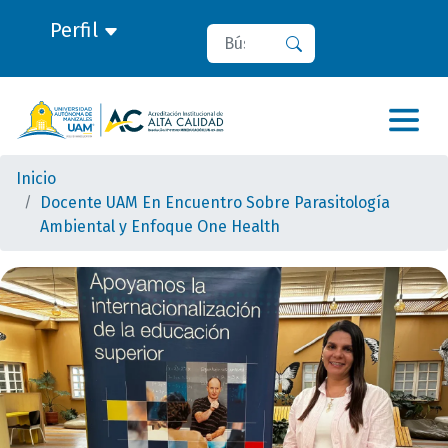
Perfil
Buscar
Buscar
Inicio
Docente UAM En Encuentro Sobre Parasitología
Ambiental y Enfoque One Health