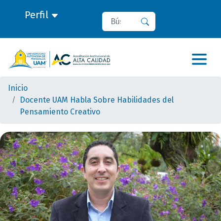
Perfil
Buscar
Buscar
Inicio
Docente UAM Habla Sobre Habilidades del
Pensamiento Creativo