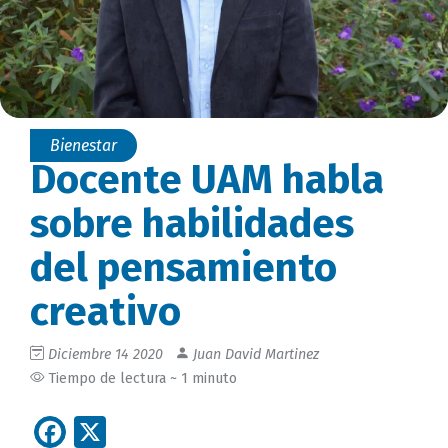
Bienestar
Docente UAM habla
sobre habilidades
del pensamiento
creativo
Diciembre 14 2020
Juan David Martinez
Tiempo de lectura ~ 1 minuto
Facebook
X