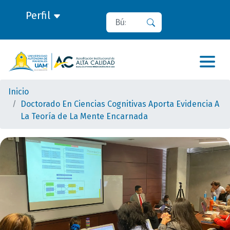
Perfil
Buscar
Buscar
Inicio
Doctorado En Ciencias Cognitivas Aporta Evidencia A
La Teoría de La Mente Encarnada