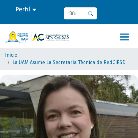
Perfil
Buscar
Buscar
Inicio
La UAM Asume La Secretaría Técnica de RedCIESD