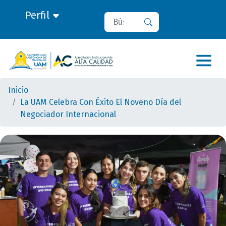
Perfil
Buscar
Buscar
Inicio
La UAM Celebra Con Éxito El Noveno Día del
Negociador Internacional