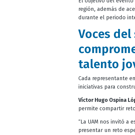
El objetivo del evento
región, además de ace
durante el periodo int
Voces del
compromet
talento j
Cada representante emp
iniciativas para const
Víctor Hugo Ospina Ló
permite compartir reto
“La UAM nos invitó a e
presentar un reto espe