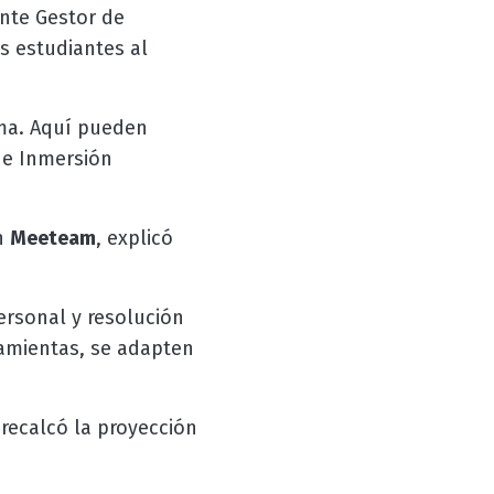
ente Gestor de
s estudiantes al
ma. Aquí pueden
de Inmersión
n
Meeteam
, explicó
ersonal y resolución
amientas, se adapten
 recalcó la proyección