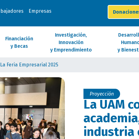
abajadores
Empresas
Donacion
Investigación,
Desarrol
Financiación
Innovación
Human
y Becas
y Emprendimiento
y Bienest
La Feria Empresarial 2025
Proyección
La UAM c
academia,
industria 