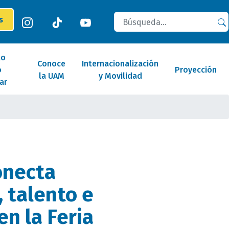
Buscar
es
lo
Conoce
Internacionalización
o
Proyección
la UAM
y Movilidad
ar
onecta
 talento e
en la Feria