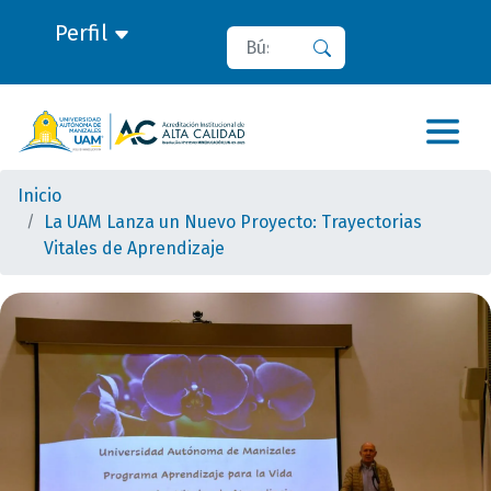
Perfil
Buscar
Buscar
Inicio
La UAM Lanza un Nuevo Proyecto: Trayectorias
Vitales de Aprendizaje