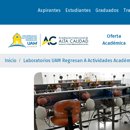
Aspirantes
Estudiantes
Graduados
Tr
Oferta
Académica
Inicio
Laboratorios UAM Regresan A Actividades Académ