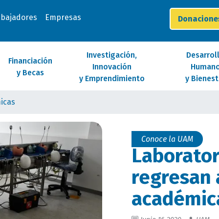
abajadores
Empresas
Donacion
Investigación,
Desarrol
Financiación
Innovación
Human
y Becas
y Emprendimiento
y Bienest
icas
Conoce la UAM
Laborato
regresan 
académic