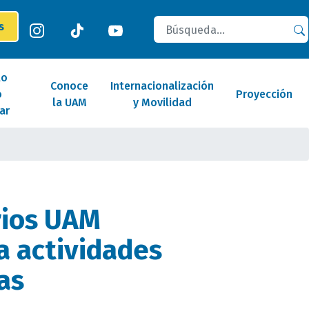
Buscar
es
lo
Conoce
Internacionalización
o
Proyección
la UAM
y Movilidad
ar
rios UAM
a actividades
as