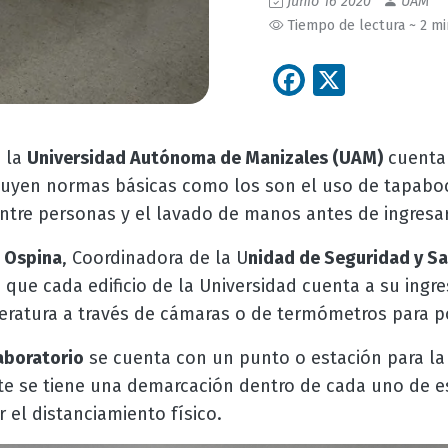
Junio 16 2020
UAM
Tiempo de lectura ~ 2 m
Facebook
X
 la
Universidad Autónoma de Manizales (UAM)
cuenta
cluyen normas básicas como los son el uso de tapaboc
ntre personas y el lavado de manos antes de ingresar
s Ospina
, Coordinadora de la U
nidad de Seguridad y Sa
có que cada edificio de la Universidad cuenta a su ing
atura a través de cámaras o de termómetros para po
aboratorio
se cuenta con un punto o estación para la 
 se tiene una demarcación dentro de cada uno de es
el distanciamiento físico.