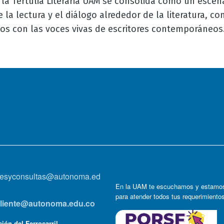
 la Tertulia Literaria UAM se consolida como un escen
la lectura y el diálogo alrededor de la literatura, c
cos con las voces vivas de escritores contemporáneos
onesyconsultas@autonoma.ed
En la UAM te escuchamos y estamos
para atender todos tus requerimiento
lcliente@autonoma.edu.co
ión del Ferrocarril