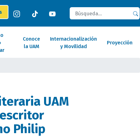
Buscar
es
lo
Conoce
Internacionalización
o
Proyección
la UAM
y Movilidad
ar
Literaria UAM
 escritor
o Philip