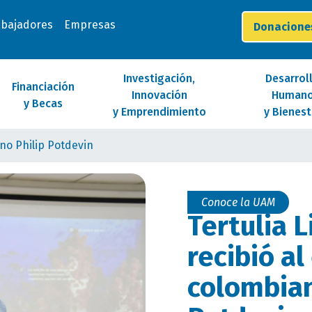
abajadores
Empresas
Donacion
Investigación,
Desarrol
Financiación
Innovación
Human
y Becas
y Emprendimiento
y Bienest
ano Philip Potdevin
Conoce la UAM
Tertulia 
recibió al
colombian