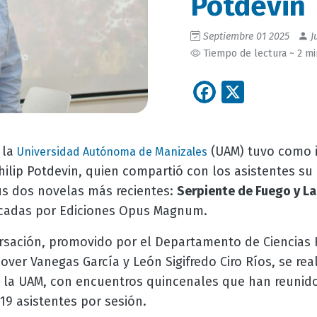
Potdevin
Septiembre 01 2025
J
Tiempo de lectura ~ 2 m
Facebook
X
 la
(UAM) tuvo como i
Universidad Autónoma de Manizales
hilip Potdevin, quien compartió con los asistentes su
us dos novelas más recientes:
Serpiente de Fuego y La
icadas por Ediciones Opus Magnum.
rsación, promovido por el Departamento de Ciencias
over Vanegas García y León Sigifredo Ciro Ríos, se re
la UAM, con encuentros quincenales que han reunido 
19 asistentes por sesión.