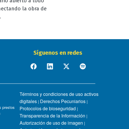
ario abierto a todo
onectando la obra de
.
Síguenos en redes
Términos y condiciones de uso activos
digitales
Derechos Pecuniarios
|
|
 prestos
Protocolos de bioseguridad
|
s
Transparencia de la Información
|
Autorización de uso de imagen
|