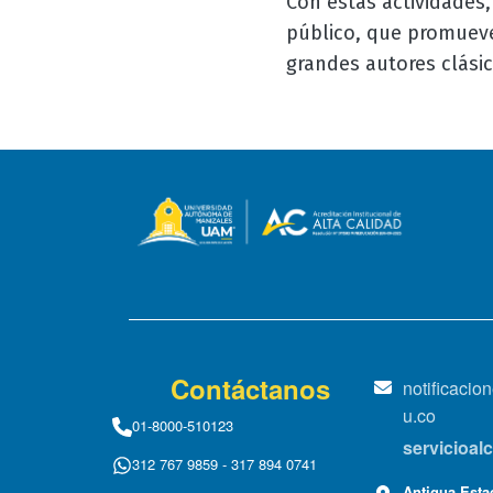
Con estas actividades,
público, que promueve 
grandes autores clási
Contáctanos
notificaci
u.co
01-8000-510123
servicioa
312 767 9859 - 317 894 0741
Antigua Estac