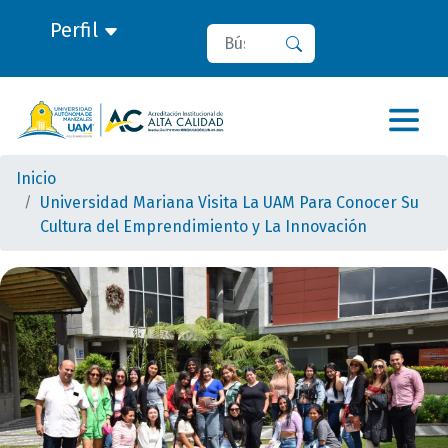
Perfil
Buscar
Buscar
Inicio
Universidad Mariana Visita La UAM Para Conocer Su
Cultura del Emprendimiento y La Innovación