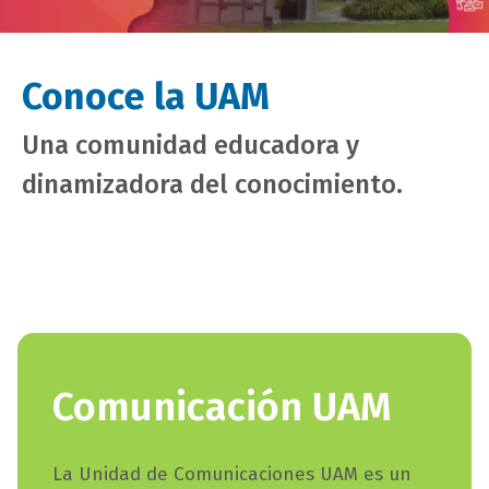
Conoce la UAM
Una comunidad educadora y
dinamizadora del conocimiento.
titulo
Comunicación UAM
bloque
texto
campo
La Unidad de Comunicaciones UAM es un