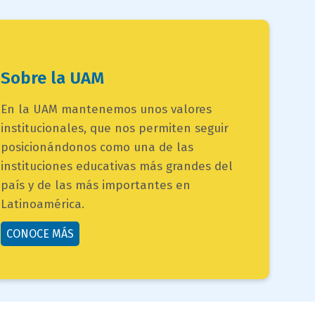
titulo
Sobre la UAM
bloque
campo
En la UAM mantenemos unos valores
texto
institucionales, que nos permiten seguir
texto
bloque
posicionándonos como una de las
texto
instituciones educativas más grandes del
país y de las más importantes en
Latinoamérica.
button
CONOCE MÁS
bloque
texto