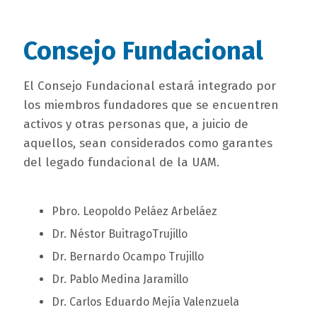
titulo
Consejo Fundacional
bloque
campo
El Consejo Fundacional estará integrado por
texto
texto
los miembros fundadores que se encuentren
bloque
activos y otras personas que, a juicio de
texto
aquellos, sean considerados como garantes
del legado fundacional de la UAM.
campo
Pbro. Leopoldo Peláez Arbeláez
texto
Dr. Néstor BuitragoTrujillo
bloque
Dr. Bernardo Ocampo Trujillo
texto
Dr. Pablo Medina Jaramillo
Dr. Carlos Eduardo Mejía Valenzuela