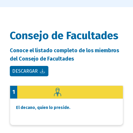
titulo
Consejo de Facultades
bloque
campo
Conoce el listado completo de los miembros
texto
texto
del Consejo de Facultades
bloque
DESCARGAR
texto
1
El decano, quien lo preside.