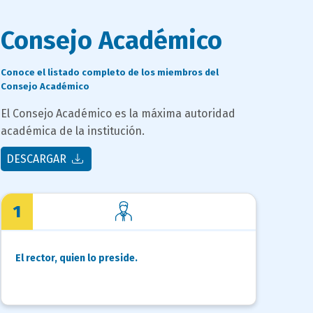
titulo
Consejo Académico
bloque
campo
Conoce el listado completo de los miembros del
texto
Consejo Académico
texto
bloque
El Consejo Académico es la máxima autoridad
texto
académica de la institución.
DESCARGAR
1
El rector, quien lo preside.