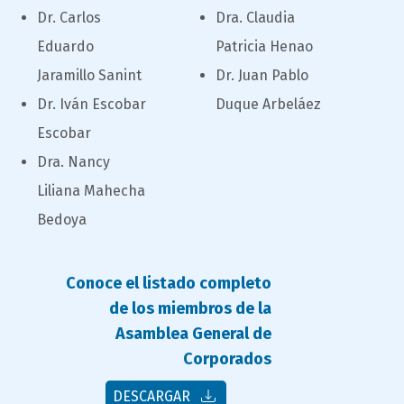
texto
campo
Dr. Carlos
Dra. Claudia
texto
Eduardo
Patricia Henao
bloque
Jaramillo Sanint
Dr. Juan Pablo
texto
Dr. Iván Escobar
Duque Arbeláez
Escobar
Dra. Nancy
Liliana Mahecha
Bedoya
Conoce el listado completo
de los miembros de la
Asamblea General de
Corporados
DESCARGAR