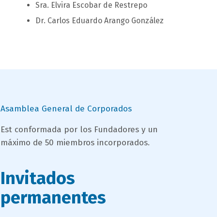
Sra. Elvira Escobar de Restrepo
Dr. Carlos Eduardo Arango González
titulo
Asamblea General de Corporados
bloque
campo
Est conformada por los Fundadores y un
texto
máximo de 50 miembros incorporados.
texto
bloque
texto
titulo
Invitados
bloque
permanentes