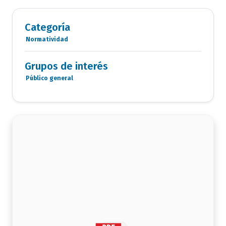
Categoría
Normatividad
Categoria
Documentos
Grupos de interés
Público general
Grupo
de
interés
documento