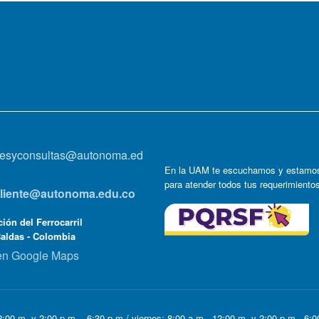
onesyconsultas@autonoma.ed
En la UAM te escuchamos y estamos
para atender todos tus requerimiento
lcliente@autonoma.edu.co
ión del Ferrocarril
Caldas - Colombia
en Google Maps
:00 m. y 2:00 p.m. - 6:30 p.m / viernes: 8:00 a.m - 12:00 m. y 2:00 p.m - 6: