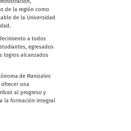
ministración,
to de la región como
table de la Universidad
edad.
decimiento a todos
estudiantes, egresados
os logros alcanzados
utónoma de Manizales
n ofrecer una
ibuir al progreso y
a la formación integral