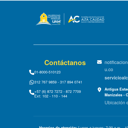
Contáctanos
notificaci
u.co
01-8000-510123
servicioa
312 767 9859 - 317 894 0741
Antigua Estac
+57 (6) 872 7272 - 872 7709
Manizales - 
Ext: 102 - 110 - 144
Ubicación 
Horarios de atención:
Lunes a jueves: 7:30 a.m. - 12