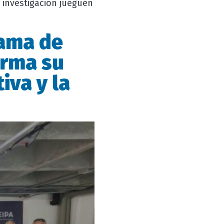
 investigación jueguen
rama de
irma su
iva y la