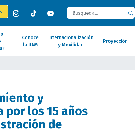
Buscar
es
lo
Conoce
Internacionalización
o
Proyección
la UAM
y Movilidad
ar
miento y
a por los 15 años
stración de