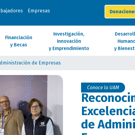
abajadores
Empresas
Donacion
Investigación,
Desarrol
Financiación
Innovación
Human
y Becas
y Emprendimiento
y Bienest
Administración de Empresas
Conoce la UAM
Reconoci
Excelenci
de Admini