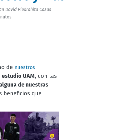
an David Piedrahita Casas
inutos
no de
nuestros
e estudio UAM
, con las
 alguna de nuestras
s beneficios que