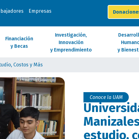
abajadores
Empresas
Donacion
Investigación,
Desarrol
Financiación
Innovación
Human
y Becas
y Emprendimiento
y Bienest
udio, Costos y Más
Conoce la UAM
Universi
Manizales
estudio, 