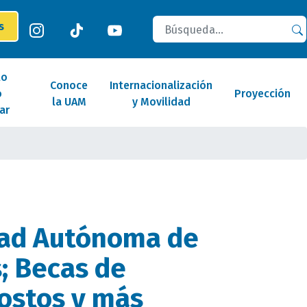
Buscar
es
lo
Conoce
Internacionalización
o
Proyección
la UAM
y Movilidad
ar
dad Autónoma de
; Becas de
costos y más