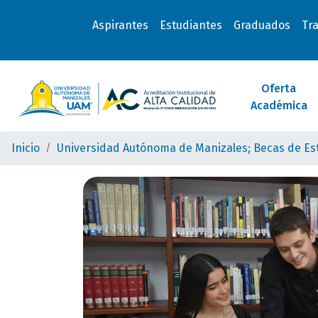
Aspirantes
Estudiantes
Graduados
Tr
Oferta
Académica
Inicio
Universidad Autónoma de Manizales; Becas de Est