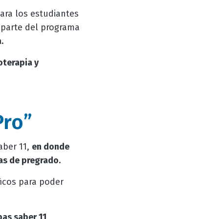
ara los estudiantes
o parte del programa
.
oterapia y
Pro”
aber 11,
en donde
as de pregrado.
ficos para poder
as saber 11