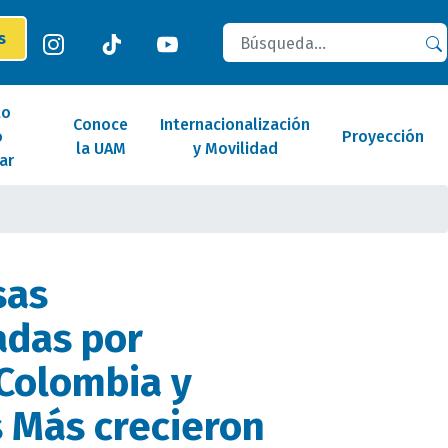
Buscar
es
lo
Conoce
Internacionalización
o
Proyección
la UAM
y Movilidad
ar
sas
das por
Colombia y
 Más crecieron