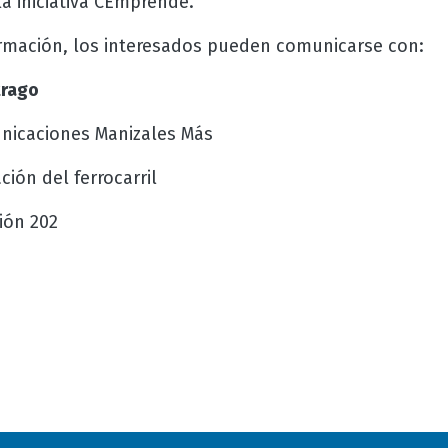
la iniciativa CEmprende.
ormación, los interesados pueden comunicarse con:
trago
nicaciones Manizales Más
ión del ferrocarril
sión 202