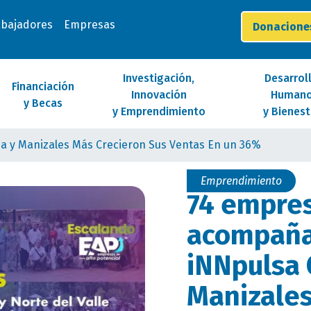
abajadores
Empresas
Donacion
Investigación,
Desarrol
Financiación
Innovación
Human
y Becas
y Emprendimiento
y Bienest
 y Manizales Más Crecieron Sus Ventas En un 36%
Emprendimiento
74 empre
acompaña
iNNpulsa 
Manizales