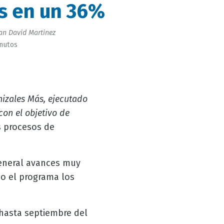
s en un 36%
an David Martinez
inutos
izales Más, ejecutado
on el objetivo de
s procesos de
eneral avances muy
mo el programa los
 hasta septiembre del