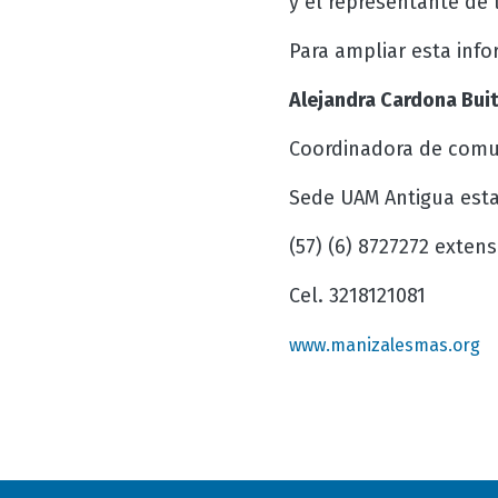
y el representante de 
Para ampliar esta inf
Alejandra Cardona Bui
Coordinadora de comu
Sede UAM Antigua estac
(57) (6) 8727272 exten
Cel. 3218121081
www.manizalesmas.org