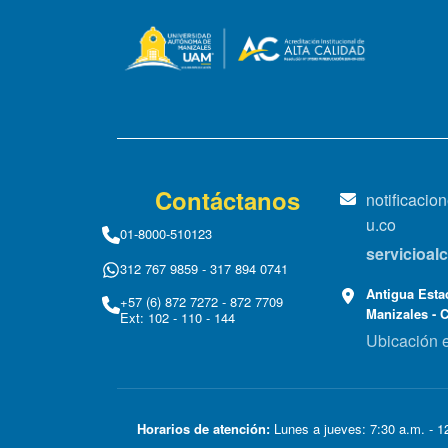
Contáctanos
notificaci
u.co
01-8000-510123
servicioa
312 767 9859 - 317 894 0741
Antigua Estac
+57 (6) 872 7272 - 872 7709
Manizales - 
Ext: 102 - 110 - 144
Ubicación 
Horarios de atención:
Lunes a jueves: 7:30 a.m. - 12