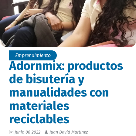
Emprendimiento
Adornmix: productos
de bisutería y
manualidades con
materiales
reciclables
Junio 08 2022
Juan David Martinez